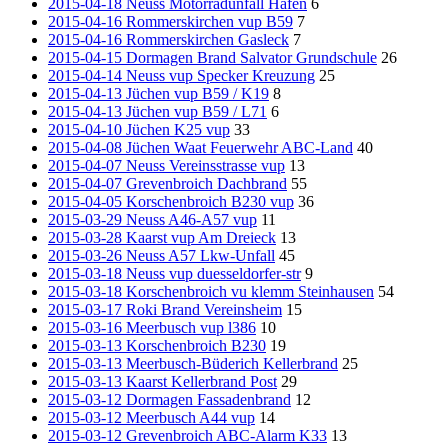
2015-04-18 Neuss Motorradunfall Hafen
6
2015-04-16 Rommerskirchen vup B59
7
2015-04-16 Rommerskirchen Gasleck
7
2015-04-15 Dormagen Brand Salvator Grundschule
26
2015-04-14 Neuss vup Specker Kreuzung
25
2015-04-13 Jüchen vup B59 / K19
8
2015-04-13 Jüchen vup B59 / L71
6
2015-04-10 Jüchen K25 vup
33
2015-04-08 Jüchen Waat Feuerwehr ABC-Land
40
2015-04-07 Neuss Vereinsstrasse vup
13
2015-04-07 Grevenbroich Dachbrand
55
2015-04-05 Korschenbroich B230 vup
36
2015-03-29 Neuss A46-A57 vup
11
2015-03-28 Kaarst vup Am Dreieck
13
2015-03-26 Neuss A57 Lkw-Unfall
45
2015-03-18 Neuss vup duesseldorfer-str
9
2015-03-18 Korschenbroich vu klemm Steinhausen
54
2015-03-17 Roki Brand Vereinsheim
15
2015-03-16 Meerbusch vup l386
10
2015-03-13 Korschenbroich B230
19
2015-03-13 Meerbusch-Büderich Kellerbrand
25
2015-03-13 Kaarst Kellerbrand Post
29
2015-03-12 Dormagen Fassadenbrand
12
2015-03-12 Meerbusch A44 vup
14
2015-03-12 Grevenbroich ABC-Alarm K33
13