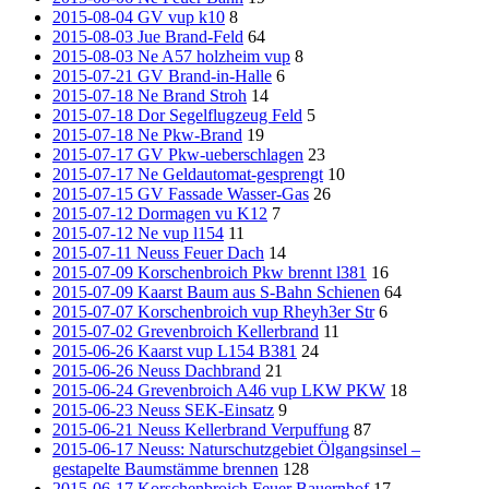
2015-08-04 GV vup k10
8
2015-08-03 Jue Brand-Feld
64
2015-08-03 Ne A57 holzheim vup
8
2015-07-21 GV Brand-in-Halle
6
2015-07-18 Ne Brand Stroh
14
2015-07-18 Dor Segelflugzeug Feld
5
2015-07-18 Ne Pkw-Brand
19
2015-07-17 GV Pkw-ueberschlagen
23
2015-07-17 Ne Geldautomat-gesprengt
10
2015-07-15 GV Fassade Wasser-Gas
26
2015-07-12 Dormagen vu K12
7
2015-07-12 Ne vup l154
11
2015-07-11 Neuss Feuer Dach
14
2015-07-09 Korschenbroich Pkw brennt l381
16
2015-07-09 Kaarst Baum aus S-Bahn Schienen
64
2015-07-07 Korschenbroich vup Rheyh3er Str
6
2015-07-02 Grevenbroich Kellerbrand
11
2015-06-26 Kaarst vup L154 B381
24
2015-06-26 Neuss Dachbrand
21
2015-06-24 Grevenbroich A46 vup LKW PKW
18
2015-06-23 Neuss SEK-Einsatz
9
2015-06-21 Neuss Kellerbrand Verpuffung
87
2015-06-17 Neuss: Naturschutzgebiet Ölgangsinsel –
gestapelte Baumstämme brennen
128
2015-06-17 Korschenbroich Feuer Bauernhof
17