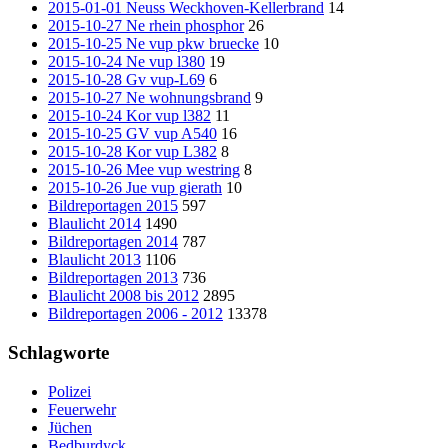
2015-01-01 Neuss Weckhoven-Kellerbrand
14
2015-10-27 Ne rhein phosphor
26
2015-10-25 Ne vup pkw bruecke
10
2015-10-24 Ne vup l380
19
2015-10-28 Gv vup-L69
6
2015-10-27 Ne wohnungsbrand
9
2015-10-24 Kor vup l382
11
2015-10-25 GV vup A540
16
2015-10-28 Kor vup L382
8
2015-10-26 Mee vup westring
8
2015-10-26 Jue vup gierath
10
Bildreportagen 2015
597
Blaulicht 2014
1490
Bildreportagen 2014
787
Blaulicht 2013
1106
Bildreportagen 2013
736
Blaulicht 2008 bis 2012
2895
Bildreportagen 2006 - 2012
13378
Schlagworte
Polizei
Feuerwehr
Jüchen
Bedburdyck