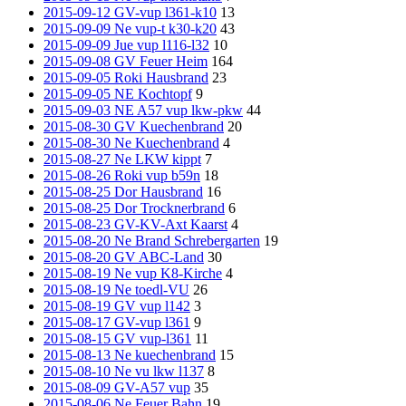
2015-09-12 GV-vup l361-k10
13
2015-09-09 Ne vup-t k30-k20
43
2015-09-09 Jue vup l116-l32
10
2015-09-08 GV Feuer Heim
164
2015-09-05 Roki Hausbrand
23
2015-09-05 NE Kochtopf
9
2015-09-03 NE A57 vup lkw-pkw
44
2015-08-30 GV Kuechenbrand
20
2015-08-30 Ne Kuechenbrand
4
2015-08-27 Ne LKW kippt
7
2015-08-26 Roki vup b59n
18
2015-08-25 Dor Hausbrand
16
2015-08-25 Dor Trocknerbrand
6
2015-08-23 GV-KV-Axt Kaarst
4
2015-08-20 Ne Brand Schrebergarten
19
2015-08-20 GV ABC-Land
30
2015-08-19 Ne vup K8-Kirche
4
2015-08-19 Ne toedl-VU
26
2015-08-19 GV vup l142
3
2015-08-17 GV-vup l361
9
2015-08-15 GV vup-l361
11
2015-08-13 Ne kuechenbrand
15
2015-08-10 Ne vu lkw l137
8
2015-08-09 GV-A57 vup
35
2015-08-06 Ne Feuer Bahn
19