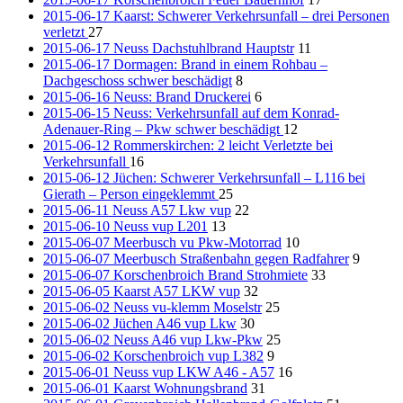
2015-06-17 Kaarst: Schwerer Verkehrsunfall – drei Personen
verletzt
27
2015-06-17 Neuss Dachstuhlbrand Hauptstr
11
2015-06-17 Dormagen: Brand in einem Rohbau –
Dachgeschoss schwer beschädigt
8
2015-06-16 Neuss: Brand Druckerei
6
2015-06-15 Neuss: Verkehrsunfall auf dem Konrad-
Adenauer-Ring – Pkw schwer beschädigt
12
2015-06-12 Rommerskirchen: 2 leicht Verletzte bei
Verkehrsunfall
16
2015-06-12 Jüchen: Schwerer Verkehrsunfall – L116 bei
Gierath – Person eingeklemmt
25
2015-06-11 Neuss A57 Lkw vup
22
2015-06-10 Neuss vup L201
13
2015-06-07 Meerbusch vu Pkw-Motorrad
10
2015-06-07 Meerbusch Straßenbahn gegen Radfahrer
9
2015-06-07 Korschenbroich Brand Strohmiete
33
2015-06-05 Kaarst A57 LKW vup
32
2015-06-02 Neuss vu-klemm Moselstr
25
2015-06-02 Jüchen A46 vup Lkw
30
2015-06-02 Neuss A46 vup Lkw-Pkw
25
2015-06-02 Korschenbroich vup L382
9
2015-06-01 Neuss vup LKW A46 - A57
16
2015-06-01 Kaarst Wohnungsbrand
31