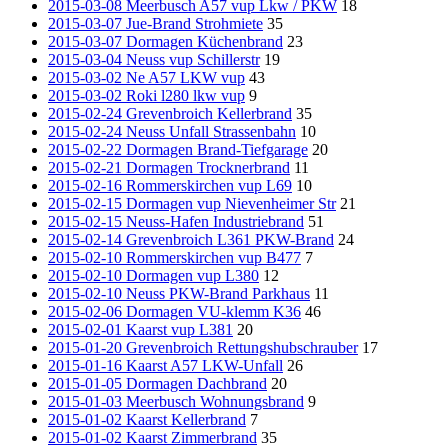
2015-03-08 Meerbusch A57 vup Lkw / PKW
18
2015-03-07 Jue-Brand Strohmiete
35
2015-03-07 Dormagen Küchenbrand
23
2015-03-04 Neuss vup Schillerstr
19
2015-03-02 Ne A57 LKW vup
43
2015-03-02 Roki l280 lkw vup
9
2015-02-24 Grevenbroich Kellerbrand
35
2015-02-24 Neuss Unfall Strassenbahn
10
2015-02-22 Dormagen Brand-Tiefgarage
20
2015-02-21 Dormagen Trocknerbrand
11
2015-02-16 Rommerskirchen vup L69
10
2015-02-15 Dormagen vup Nievenheimer Str
21
2015-02-15 Neuss-Hafen Industriebrand
51
2015-02-14 Grevenbroich L361 PKW-Brand
24
2015-02-10 Rommerskirchen vup B477
7
2015-02-10 Dormagen vup L380
12
2015-02-10 Neuss PKW-Brand Parkhaus
11
2015-02-06 Dormagen VU-klemm K36
46
2015-02-01 Kaarst vup L381
20
2015-01-20 Grevenbroich Rettungshubschrauber
17
2015-01-16 Kaarst A57 LKW-Unfall
26
2015-01-05 Dormagen Dachbrand
20
2015-01-03 Meerbusch Wohnungsbrand
9
2015-01-02 Kaarst Kellerbrand
7
2015-01-02 Kaarst Zimmerbrand
35