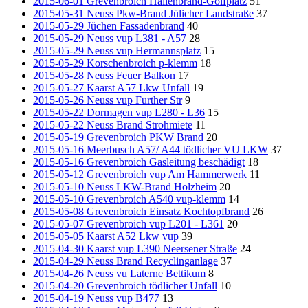
2015-06-01 Grevenbroich Hallenbrand-Golfplatz
51
2015-05-31 Neuss Pkw-Brand Jülicher Landstraße
37
2015-05-29 Jüchen Fassadenbrand
40
2015-05-29 Neuss vup L381 - A57
28
2015-05-29 Neuss vup Hermannsplatz
15
2015-05-29 Korschenbroich p-klemm
18
2015-05-28 Neuss Feuer Balkon
17
2015-05-27 Kaarst A57 Lkw Unfall
19
2015-05-26 Neuss vup Further Str
9
2015-05-22 Dormagen vup L280 - L36
15
2015-05-22 Neuss Brand Strohmiete
11
2015-05-19 Grevenbroich PKW Brand
20
2015-05-16 Meerbusch A57/ A44 tödlicher VU LKW
37
2015-05-16 Grevenbroich Gasleitung beschädigt
18
2015-05-12 Grevenbroich vup Am Hammerwerk
11
2015-05-10 Neuss LKW-Brand Holzheim
20
2015-05-10 Grevenbroich A540 vup-klemm
14
2015-05-08 Grevenbroich Einsatz Kochtopfbrand
26
2015-05-07 Grevenbroich vup L201 - L361
20
2015-05-05 Kaarst A52 Lkw vup
39
2015-04-30 Kaarst vup L390 Neersener Straße
24
2015-04-29 Neuss Brand Recyclinganlage
37
2015-04-26 Neuss vu Laterne Bettikum
8
2015-04-20 Grevenbroich tödlicher Unfall
10
2015-04-19 Neuss vup B477
13