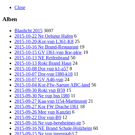
Close
Alben
Blaulicht 2015
3697
2015-10-22 Ne Oelspur Hafen
6
2015-10-20-Kor-vup L361-K8
25
2015-10-16 Ne Brand-Restaurant
19
2015-10-15 GV l361-vup lkw-pkw
19
2015-10-13 NE Reifenbrand
50
2015-10-13 Roki Brand Haus
24
2015-10-08 Dor vup k1-a57
8
2015-10-07 Dor-vup l380-k18
11
2015-10-07 GV A46-vup
24
2015-10-04 Kor-Ffw-Saeure ABC-land
56
2015-09-30 Roki vup B59
15
2015-09-30 Ne vup bus l380
11
2015-09-27 Kaa-vup l154-Martinusstr
21
2015-09-27 Kor FW Drache l361
18
2015-09-26 Mee vup Kanzlei
6
2015-09-22 Dor vup-B9
12
2015-09-16 Ne vup-bergheimer-str
5
2015-09-16 NE Brand Schule-Holzheim
60
2015-09-15 Ne vup innenstah3
7