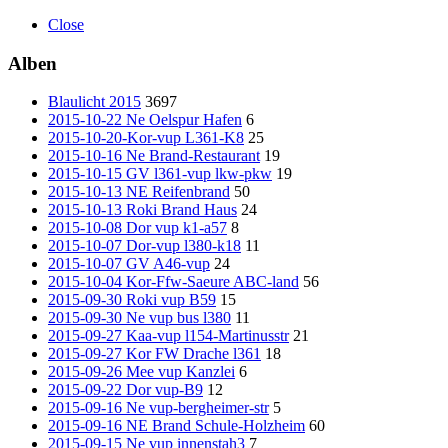
Close
Alben
Blaulicht 2015
3697
2015-10-22 Ne Oelspur Hafen
6
2015-10-20-Kor-vup L361-K8
25
2015-10-16 Ne Brand-Restaurant
19
2015-10-15 GV l361-vup lkw-pkw
19
2015-10-13 NE Reifenbrand
50
2015-10-13 Roki Brand Haus
24
2015-10-08 Dor vup k1-a57
8
2015-10-07 Dor-vup l380-k18
11
2015-10-07 GV A46-vup
24
2015-10-04 Kor-Ffw-Saeure ABC-land
56
2015-09-30 Roki vup B59
15
2015-09-30 Ne vup bus l380
11
2015-09-27 Kaa-vup l154-Martinusstr
21
2015-09-27 Kor FW Drache l361
18
2015-09-26 Mee vup Kanzlei
6
2015-09-22 Dor vup-B9
12
2015-09-16 Ne vup-bergheimer-str
5
2015-09-16 NE Brand Schule-Holzheim
60
2015-09-15 Ne vup innenstah3
7