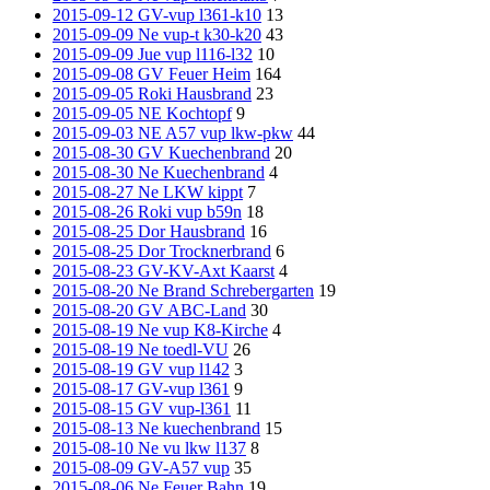
2015-09-12 GV-vup l361-k10
13
2015-09-09 Ne vup-t k30-k20
43
2015-09-09 Jue vup l116-l32
10
2015-09-08 GV Feuer Heim
164
2015-09-05 Roki Hausbrand
23
2015-09-05 NE Kochtopf
9
2015-09-03 NE A57 vup lkw-pkw
44
2015-08-30 GV Kuechenbrand
20
2015-08-30 Ne Kuechenbrand
4
2015-08-27 Ne LKW kippt
7
2015-08-26 Roki vup b59n
18
2015-08-25 Dor Hausbrand
16
2015-08-25 Dor Trocknerbrand
6
2015-08-23 GV-KV-Axt Kaarst
4
2015-08-20 Ne Brand Schrebergarten
19
2015-08-20 GV ABC-Land
30
2015-08-19 Ne vup K8-Kirche
4
2015-08-19 Ne toedl-VU
26
2015-08-19 GV vup l142
3
2015-08-17 GV-vup l361
9
2015-08-15 GV vup-l361
11
2015-08-13 Ne kuechenbrand
15
2015-08-10 Ne vu lkw l137
8
2015-08-09 GV-A57 vup
35
2015-08-06 Ne Feuer Bahn
19