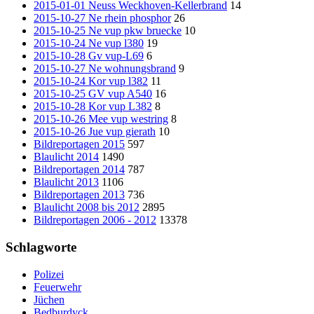
2015-01-01 Neuss Weckhoven-Kellerbrand
14
2015-10-27 Ne rhein phosphor
26
2015-10-25 Ne vup pkw bruecke
10
2015-10-24 Ne vup l380
19
2015-10-28 Gv vup-L69
6
2015-10-27 Ne wohnungsbrand
9
2015-10-24 Kor vup l382
11
2015-10-25 GV vup A540
16
2015-10-28 Kor vup L382
8
2015-10-26 Mee vup westring
8
2015-10-26 Jue vup gierath
10
Bildreportagen 2015
597
Blaulicht 2014
1490
Bildreportagen 2014
787
Blaulicht 2013
1106
Bildreportagen 2013
736
Blaulicht 2008 bis 2012
2895
Bildreportagen 2006 - 2012
13378
Schlagworte
Polizei
Feuerwehr
Jüchen
Bedburdyck