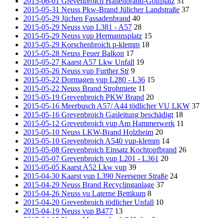
2015-06-01 Grevenbroich Hallenbrand-Golfplatz
51
2015-05-31 Neuss Pkw-Brand Jülicher Landstraße
37
2015-05-29 Jüchen Fassadenbrand
40
2015-05-29 Neuss vup L381 - A57
28
2015-05-29 Neuss vup Hermannsplatz
15
2015-05-29 Korschenbroich p-klemm
18
2015-05-28 Neuss Feuer Balkon
17
2015-05-27 Kaarst A57 Lkw Unfall
19
2015-05-26 Neuss vup Further Str
9
2015-05-22 Dormagen vup L280 - L36
15
2015-05-22 Neuss Brand Strohmiete
11
2015-05-19 Grevenbroich PKW Brand
20
2015-05-16 Meerbusch A57/ A44 tödlicher VU LKW
37
2015-05-16 Grevenbroich Gasleitung beschädigt
18
2015-05-12 Grevenbroich vup Am Hammerwerk
11
2015-05-10 Neuss LKW-Brand Holzheim
20
2015-05-10 Grevenbroich A540 vup-klemm
14
2015-05-08 Grevenbroich Einsatz Kochtopfbrand
26
2015-05-07 Grevenbroich vup L201 - L361
20
2015-05-05 Kaarst A52 Lkw vup
39
2015-04-30 Kaarst vup L390 Neersener Straße
24
2015-04-29 Neuss Brand Recyclinganlage
37
2015-04-26 Neuss vu Laterne Bettikum
8
2015-04-20 Grevenbroich tödlicher Unfall
10
2015-04-19 Neuss vup B477
13