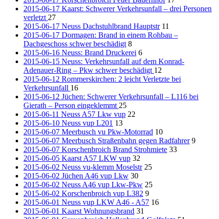
2015-06-17 Kaarst: Schwerer Verkehrsunfall – drei Personen
verletzt
27
2015-06-17 Neuss Dachstuhlbrand Hauptstr
11
2015-06-17 Dormagen: Brand in einem Rohbau –
Dachgeschoss schwer beschädigt
8
2015-06-16 Neuss: Brand Druckerei
6
2015-06-15 Neuss: Verkehrsunfall auf dem Konrad-
Adenauer-Ring – Pkw schwer beschädigt
12
2015-06-12 Rommerskirchen: 2 leicht Verletzte bei
Verkehrsunfall
16
2015-06-12 Jüchen: Schwerer Verkehrsunfall – L116 bei
Gierath – Person eingeklemmt
25
2015-06-11 Neuss A57 Lkw vup
22
2015-06-10 Neuss vup L201
13
2015-06-07 Meerbusch vu Pkw-Motorrad
10
2015-06-07 Meerbusch Straßenbahn gegen Radfahrer
9
2015-06-07 Korschenbroich Brand Strohmiete
33
2015-06-05 Kaarst A57 LKW vup
32
2015-06-02 Neuss vu-klemm Moselstr
25
2015-06-02 Jüchen A46 vup Lkw
30
2015-06-02 Neuss A46 vup Lkw-Pkw
25
2015-06-02 Korschenbroich vup L382
9
2015-06-01 Neuss vup LKW A46 - A57
16
2015-06-01 Kaarst Wohnungsbrand
31