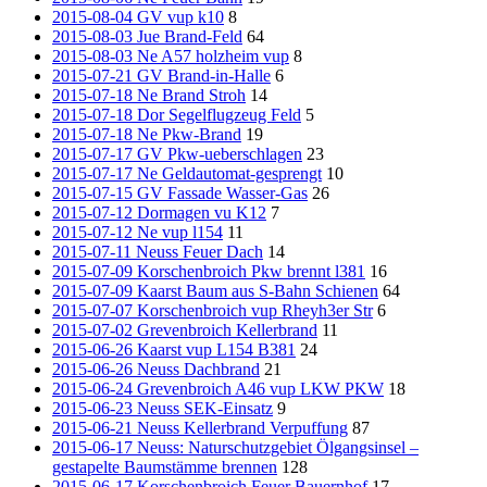
2015-08-04 GV vup k10
8
2015-08-03 Jue Brand-Feld
64
2015-08-03 Ne A57 holzheim vup
8
2015-07-21 GV Brand-in-Halle
6
2015-07-18 Ne Brand Stroh
14
2015-07-18 Dor Segelflugzeug Feld
5
2015-07-18 Ne Pkw-Brand
19
2015-07-17 GV Pkw-ueberschlagen
23
2015-07-17 Ne Geldautomat-gesprengt
10
2015-07-15 GV Fassade Wasser-Gas
26
2015-07-12 Dormagen vu K12
7
2015-07-12 Ne vup l154
11
2015-07-11 Neuss Feuer Dach
14
2015-07-09 Korschenbroich Pkw brennt l381
16
2015-07-09 Kaarst Baum aus S-Bahn Schienen
64
2015-07-07 Korschenbroich vup Rheyh3er Str
6
2015-07-02 Grevenbroich Kellerbrand
11
2015-06-26 Kaarst vup L154 B381
24
2015-06-26 Neuss Dachbrand
21
2015-06-24 Grevenbroich A46 vup LKW PKW
18
2015-06-23 Neuss SEK-Einsatz
9
2015-06-21 Neuss Kellerbrand Verpuffung
87
2015-06-17 Neuss: Naturschutzgebiet Ölgangsinsel –
gestapelte Baumstämme brennen
128
2015-06-17 Korschenbroich Feuer Bauernhof
17