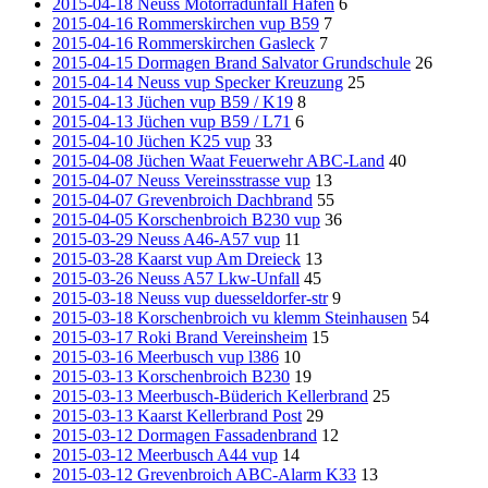
2015-04-18 Neuss Motorradunfall Hafen
6
2015-04-16 Rommerskirchen vup B59
7
2015-04-16 Rommerskirchen Gasleck
7
2015-04-15 Dormagen Brand Salvator Grundschule
26
2015-04-14 Neuss vup Specker Kreuzung
25
2015-04-13 Jüchen vup B59 / K19
8
2015-04-13 Jüchen vup B59 / L71
6
2015-04-10 Jüchen K25 vup
33
2015-04-08 Jüchen Waat Feuerwehr ABC-Land
40
2015-04-07 Neuss Vereinsstrasse vup
13
2015-04-07 Grevenbroich Dachbrand
55
2015-04-05 Korschenbroich B230 vup
36
2015-03-29 Neuss A46-A57 vup
11
2015-03-28 Kaarst vup Am Dreieck
13
2015-03-26 Neuss A57 Lkw-Unfall
45
2015-03-18 Neuss vup duesseldorfer-str
9
2015-03-18 Korschenbroich vu klemm Steinhausen
54
2015-03-17 Roki Brand Vereinsheim
15
2015-03-16 Meerbusch vup l386
10
2015-03-13 Korschenbroich B230
19
2015-03-13 Meerbusch-Büderich Kellerbrand
25
2015-03-13 Kaarst Kellerbrand Post
29
2015-03-12 Dormagen Fassadenbrand
12
2015-03-12 Meerbusch A44 vup
14
2015-03-12 Grevenbroich ABC-Alarm K33
13