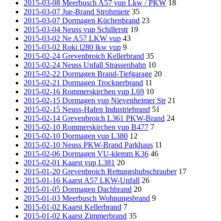
2015-03-08 Meerbusch A57 vup Lkw / PKW
18
2015-03-07 Jue-Brand Strohmiete
35
2015-03-07 Dormagen Küchenbrand
23
2015-03-04 Neuss vup Schillerstr
19
2015-03-02 Ne A57 LKW vup
43
2015-03-02 Roki l280 lkw vup
9
2015-02-24 Grevenbroich Kellerbrand
35
2015-02-24 Neuss Unfall Strassenbahn
10
2015-02-22 Dormagen Brand-Tiefgarage
20
2015-02-21 Dormagen Trocknerbrand
11
2015-02-16 Rommerskirchen vup L69
10
2015-02-15 Dormagen vup Nievenheimer Str
21
2015-02-15 Neuss-Hafen Industriebrand
51
2015-02-14 Grevenbroich L361 PKW-Brand
24
2015-02-10 Rommerskirchen vup B477
7
2015-02-10 Dormagen vup L380
12
2015-02-10 Neuss PKW-Brand Parkhaus
11
2015-02-06 Dormagen VU-klemm K36
46
2015-02-01 Kaarst vup L381
20
2015-01-20 Grevenbroich Rettungshubschrauber
17
2015-01-16 Kaarst A57 LKW-Unfall
26
2015-01-05 Dormagen Dachbrand
20
2015-01-03 Meerbusch Wohnungsbrand
9
2015-01-02 Kaarst Kellerbrand
7
2015-01-02 Kaarst Zimmerbrand
35