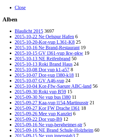
Close
Alben
Blaulicht 2015
3697
2015-10-22 Ne Oelspur Hafen
6
2015-10-20-Kor-vup L361-K8
25
2015-10-16 Ne Brand-Restaurant
19
2015-10-15 GV l361-vup lkw-pkw
19
2015-10-13 NE Reifenbrand
50
2015-10-13 Roki Brand Haus
24
2015-10-08 Dor vup k1-a57
8
2015-10-07 Dor-vup l380-k18
11
2015-10-07 GV A46-vup
24
2015-10-04 Kor-Ffw-Saeure ABC-land
56
2015-09-30 Roki vup B59
15
2015-09-30 Ne vup bus l380
11
2015-09-27 Kaa-vup l154-Martinusstr
21
2015-09-27 Kor FW Drache l361
18
2015-09-26 Mee vup Kanzlei
6
2015-09-22 Dor vup-B9
12
2015-09-16 Ne vup-bergheimer-str
5
2015-09-16 NE Brand Schule-Holzheim
60
2015-09-15 Ne vup innenstah3
7