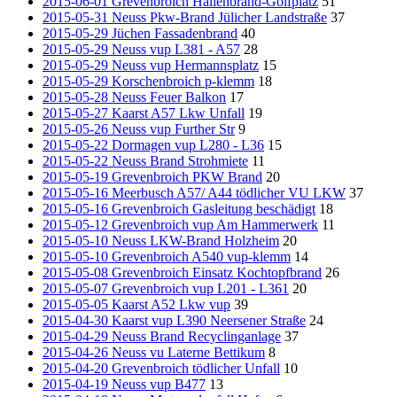
2015-06-01 Grevenbroich Hallenbrand-Golfplatz
51
2015-05-31 Neuss Pkw-Brand Jülicher Landstraße
37
2015-05-29 Jüchen Fassadenbrand
40
2015-05-29 Neuss vup L381 - A57
28
2015-05-29 Neuss vup Hermannsplatz
15
2015-05-29 Korschenbroich p-klemm
18
2015-05-28 Neuss Feuer Balkon
17
2015-05-27 Kaarst A57 Lkw Unfall
19
2015-05-26 Neuss vup Further Str
9
2015-05-22 Dormagen vup L280 - L36
15
2015-05-22 Neuss Brand Strohmiete
11
2015-05-19 Grevenbroich PKW Brand
20
2015-05-16 Meerbusch A57/ A44 tödlicher VU LKW
37
2015-05-16 Grevenbroich Gasleitung beschädigt
18
2015-05-12 Grevenbroich vup Am Hammerwerk
11
2015-05-10 Neuss LKW-Brand Holzheim
20
2015-05-10 Grevenbroich A540 vup-klemm
14
2015-05-08 Grevenbroich Einsatz Kochtopfbrand
26
2015-05-07 Grevenbroich vup L201 - L361
20
2015-05-05 Kaarst A52 Lkw vup
39
2015-04-30 Kaarst vup L390 Neersener Straße
24
2015-04-29 Neuss Brand Recyclinganlage
37
2015-04-26 Neuss vu Laterne Bettikum
8
2015-04-20 Grevenbroich tödlicher Unfall
10
2015-04-19 Neuss vup B477
13