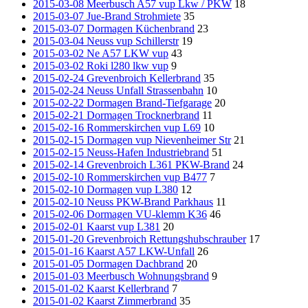
2015-03-08 Meerbusch A57 vup Lkw / PKW
18
2015-03-07 Jue-Brand Strohmiete
35
2015-03-07 Dormagen Küchenbrand
23
2015-03-04 Neuss vup Schillerstr
19
2015-03-02 Ne A57 LKW vup
43
2015-03-02 Roki l280 lkw vup
9
2015-02-24 Grevenbroich Kellerbrand
35
2015-02-24 Neuss Unfall Strassenbahn
10
2015-02-22 Dormagen Brand-Tiefgarage
20
2015-02-21 Dormagen Trocknerbrand
11
2015-02-16 Rommerskirchen vup L69
10
2015-02-15 Dormagen vup Nievenheimer Str
21
2015-02-15 Neuss-Hafen Industriebrand
51
2015-02-14 Grevenbroich L361 PKW-Brand
24
2015-02-10 Rommerskirchen vup B477
7
2015-02-10 Dormagen vup L380
12
2015-02-10 Neuss PKW-Brand Parkhaus
11
2015-02-06 Dormagen VU-klemm K36
46
2015-02-01 Kaarst vup L381
20
2015-01-20 Grevenbroich Rettungshubschrauber
17
2015-01-16 Kaarst A57 LKW-Unfall
26
2015-01-05 Dormagen Dachbrand
20
2015-01-03 Meerbusch Wohnungsbrand
9
2015-01-02 Kaarst Kellerbrand
7
2015-01-02 Kaarst Zimmerbrand
35