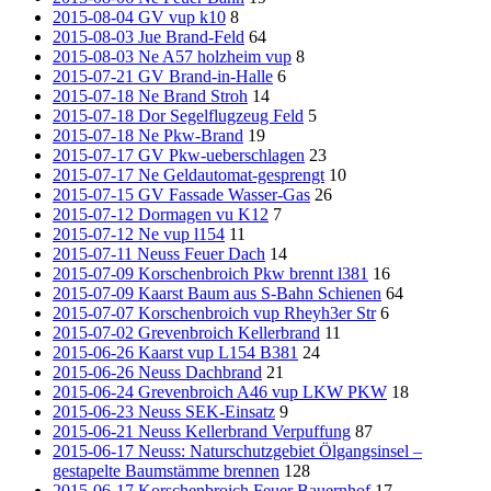
2015-08-04 GV vup k10
8
2015-08-03 Jue Brand-Feld
64
2015-08-03 Ne A57 holzheim vup
8
2015-07-21 GV Brand-in-Halle
6
2015-07-18 Ne Brand Stroh
14
2015-07-18 Dor Segelflugzeug Feld
5
2015-07-18 Ne Pkw-Brand
19
2015-07-17 GV Pkw-ueberschlagen
23
2015-07-17 Ne Geldautomat-gesprengt
10
2015-07-15 GV Fassade Wasser-Gas
26
2015-07-12 Dormagen vu K12
7
2015-07-12 Ne vup l154
11
2015-07-11 Neuss Feuer Dach
14
2015-07-09 Korschenbroich Pkw brennt l381
16
2015-07-09 Kaarst Baum aus S-Bahn Schienen
64
2015-07-07 Korschenbroich vup Rheyh3er Str
6
2015-07-02 Grevenbroich Kellerbrand
11
2015-06-26 Kaarst vup L154 B381
24
2015-06-26 Neuss Dachbrand
21
2015-06-24 Grevenbroich A46 vup LKW PKW
18
2015-06-23 Neuss SEK-Einsatz
9
2015-06-21 Neuss Kellerbrand Verpuffung
87
2015-06-17 Neuss: Naturschutzgebiet Ölgangsinsel –
gestapelte Baumstämme brennen
128
2015-06-17 Korschenbroich Feuer Bauernhof
17