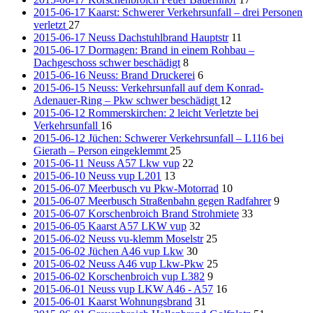
2015-06-17 Kaarst: Schwerer Verkehrsunfall – drei Personen
verletzt
27
2015-06-17 Neuss Dachstuhlbrand Hauptstr
11
2015-06-17 Dormagen: Brand in einem Rohbau –
Dachgeschoss schwer beschädigt
8
2015-06-16 Neuss: Brand Druckerei
6
2015-06-15 Neuss: Verkehrsunfall auf dem Konrad-
Adenauer-Ring – Pkw schwer beschädigt
12
2015-06-12 Rommerskirchen: 2 leicht Verletzte bei
Verkehrsunfall
16
2015-06-12 Jüchen: Schwerer Verkehrsunfall – L116 bei
Gierath – Person eingeklemmt
25
2015-06-11 Neuss A57 Lkw vup
22
2015-06-10 Neuss vup L201
13
2015-06-07 Meerbusch vu Pkw-Motorrad
10
2015-06-07 Meerbusch Straßenbahn gegen Radfahrer
9
2015-06-07 Korschenbroich Brand Strohmiete
33
2015-06-05 Kaarst A57 LKW vup
32
2015-06-02 Neuss vu-klemm Moselstr
25
2015-06-02 Jüchen A46 vup Lkw
30
2015-06-02 Neuss A46 vup Lkw-Pkw
25
2015-06-02 Korschenbroich vup L382
9
2015-06-01 Neuss vup LKW A46 - A57
16
2015-06-01 Kaarst Wohnungsbrand
31