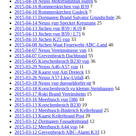
2015-04-18 Neuss Motorradunfall Hafen
6
2015-04-16 Rommerskirchen vup B59
7
2015-04-16 Rommerskirchen Gasleck
7
2015-04-15 Dormagen Brand Salvator Grundschule
26
2015-04-14 Neuss vup Specker Kreuzung
25
2015-04-13 Jüchen vup B59 / K19
8
2015-04-13 Jüchen vup B59 / L71
6
2015-04-10 Jüchen K25 vup
33
2015-04-08 Jüchen Waat Feuerwehr ABC-Land
40
2015-04-07 Neuss Vereinsstrasse vup
13
2015-04-07 Grevenbroich Dachbrand
55
2015-04-05 Korschenbroich B230 vup
36
2015-03-29 Neuss A46-A57 vup
11
2015-03-28 Kaarst vup Am Dreieck
13
2015-03-26 Neuss A57 Lkw-Unfall
45
2015-03-18 Neuss vup duesseldorfer-str
9
2015-03-18 Korschenbroich vu klemm Steinhausen
54
2015-03-17 Roki Brand Vereinsheim
15
2015-03-16 Meerbusch vup l386
10
2015-03-13 Korschenbroich B230
19
2015-03-13 Meerbusch-Büderich Kellerbrand
25
2015-03-13 Kaarst Kellerbrand Post
29
2015-03-12 Dormagen Fassadenbrand
12
2015-03-12 Meerbusch A44 vup
14
2015-03-12 Grevenbroich ABC-Alarm K33
13