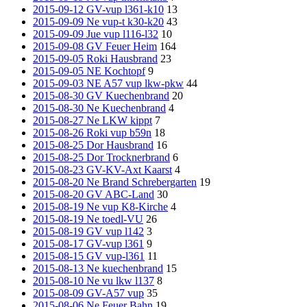
2015-09-12 GV-vup l361-k10
13
2015-09-09 Ne vup-t k30-k20
43
2015-09-09 Jue vup l116-l32
10
2015-09-08 GV Feuer Heim
164
2015-09-05 Roki Hausbrand
23
2015-09-05 NE Kochtopf
9
2015-09-03 NE A57 vup lkw-pkw
44
2015-08-30 GV Kuechenbrand
20
2015-08-30 Ne Kuechenbrand
4
2015-08-27 Ne LKW kippt
7
2015-08-26 Roki vup b59n
18
2015-08-25 Dor Hausbrand
16
2015-08-25 Dor Trocknerbrand
6
2015-08-23 GV-KV-Axt Kaarst
4
2015-08-20 Ne Brand Schrebergarten
19
2015-08-20 GV ABC-Land
30
2015-08-19 Ne vup K8-Kirche
4
2015-08-19 Ne toedl-VU
26
2015-08-19 GV vup l142
3
2015-08-17 GV-vup l361
9
2015-08-15 GV vup-l361
11
2015-08-13 Ne kuechenbrand
15
2015-08-10 Ne vu lkw l137
8
2015-08-09 GV-A57 vup
35
2015-08-06 Ne Feuer Bahn
19