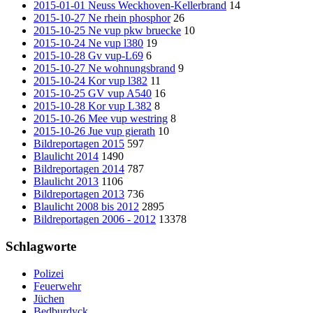
2015-01-01 Neuss Weckhoven-Kellerbrand
14
2015-10-27 Ne rhein phosphor
26
2015-10-25 Ne vup pkw bruecke
10
2015-10-24 Ne vup l380
19
2015-10-28 Gv vup-L69
6
2015-10-27 Ne wohnungsbrand
9
2015-10-24 Kor vup l382
11
2015-10-25 GV vup A540
16
2015-10-28 Kor vup L382
8
2015-10-26 Mee vup westring
8
2015-10-26 Jue vup gierath
10
Bildreportagen 2015
597
Blaulicht 2014
1490
Bildreportagen 2014
787
Blaulicht 2013
1106
Bildreportagen 2013
736
Blaulicht 2008 bis 2012
2895
Bildreportagen 2006 - 2012
13378
Schlagworte
Polizei
Feuerwehr
Jüchen
Bedburdyck