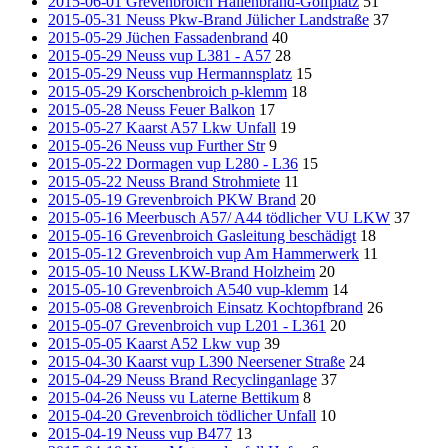
2015-06-01 Grevenbroich Hallenbrand-Golfplatz
51
2015-05-31 Neuss Pkw-Brand Jülicher Landstraße
37
2015-05-29 Jüchen Fassadenbrand
40
2015-05-29 Neuss vup L381 - A57
28
2015-05-29 Neuss vup Hermannsplatz
15
2015-05-29 Korschenbroich p-klemm
18
2015-05-28 Neuss Feuer Balkon
17
2015-05-27 Kaarst A57 Lkw Unfall
19
2015-05-26 Neuss vup Further Str
9
2015-05-22 Dormagen vup L280 - L36
15
2015-05-22 Neuss Brand Strohmiete
11
2015-05-19 Grevenbroich PKW Brand
20
2015-05-16 Meerbusch A57/ A44 tödlicher VU LKW
37
2015-05-16 Grevenbroich Gasleitung beschädigt
18
2015-05-12 Grevenbroich vup Am Hammerwerk
11
2015-05-10 Neuss LKW-Brand Holzheim
20
2015-05-10 Grevenbroich A540 vup-klemm
14
2015-05-08 Grevenbroich Einsatz Kochtopfbrand
26
2015-05-07 Grevenbroich vup L201 - L361
20
2015-05-05 Kaarst A52 Lkw vup
39
2015-04-30 Kaarst vup L390 Neersener Straße
24
2015-04-29 Neuss Brand Recyclinganlage
37
2015-04-26 Neuss vu Laterne Bettikum
8
2015-04-20 Grevenbroich tödlicher Unfall
10
2015-04-19 Neuss vup B477
13