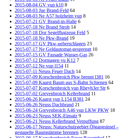
2015-08-04 GV vup k10
8
2015-08-03 Jue Brand-Feld
64
2015-08-03 Ne A57 holzheim vup
8
2015-07-21 GV Brand-in-Halle
6
2015-07-18 Ne Brand Stroh
14
2015-07-18 Dor Segelflugzeug Feld
5
2015-07-18 Ne Pkw-Brand
19
2015-07-17 GV Pkw-ueberschlagen
23
2015-07-17 Ne Geldautomat-gesprengt
10
2015-07-15 GV Fassade Wasser-Gas
26
2015-07-12 Dormagen vu K12
7
2015-07-12 Ne vup l154
11
2015-07-11 Neuss Feuer Dach
14
2015-07-09 Korschenbroich Pkw brennt l381
16
2015-07-09 Kaarst Baum aus S-Bahn Schienen
64
2015-07-07 Korschenbroich vup Rheyh3er Str
6
2015-07-02 Grevenbroich Kellerbrand
11
2015-06-26 Kaarst vup L154 B381
24
2015-06-26 Neuss Dachbrand
21
2015-06-24 Grevenbroich A46 vup LKW PKW
18
2015-06-23 Neuss SEK-Einsatz
9
2015-06-21 Neuss Kellerbrand Verpuffung
87
2015-06-17 Neuss: Naturschutzgebiet Ölgangsinsel –
gestapelte Baumstämme brennen
128
2015-06-17 Korschenbroich Feuer Bauernhof
17