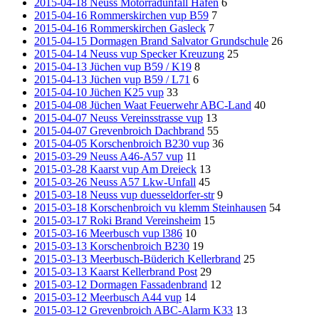
2015-04-18 Neuss Motorradunfall Hafen
6
2015-04-16 Rommerskirchen vup B59
7
2015-04-16 Rommerskirchen Gasleck
7
2015-04-15 Dormagen Brand Salvator Grundschule
26
2015-04-14 Neuss vup Specker Kreuzung
25
2015-04-13 Jüchen vup B59 / K19
8
2015-04-13 Jüchen vup B59 / L71
6
2015-04-10 Jüchen K25 vup
33
2015-04-08 Jüchen Waat Feuerwehr ABC-Land
40
2015-04-07 Neuss Vereinsstrasse vup
13
2015-04-07 Grevenbroich Dachbrand
55
2015-04-05 Korschenbroich B230 vup
36
2015-03-29 Neuss A46-A57 vup
11
2015-03-28 Kaarst vup Am Dreieck
13
2015-03-26 Neuss A57 Lkw-Unfall
45
2015-03-18 Neuss vup duesseldorfer-str
9
2015-03-18 Korschenbroich vu klemm Steinhausen
54
2015-03-17 Roki Brand Vereinsheim
15
2015-03-16 Meerbusch vup l386
10
2015-03-13 Korschenbroich B230
19
2015-03-13 Meerbusch-Büderich Kellerbrand
25
2015-03-13 Kaarst Kellerbrand Post
29
2015-03-12 Dormagen Fassadenbrand
12
2015-03-12 Meerbusch A44 vup
14
2015-03-12 Grevenbroich ABC-Alarm K33
13