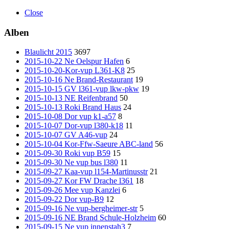
Close
Alben
Blaulicht 2015
3697
2015-10-22 Ne Oelspur Hafen
6
2015-10-20-Kor-vup L361-K8
25
2015-10-16 Ne Brand-Restaurant
19
2015-10-15 GV l361-vup lkw-pkw
19
2015-10-13 NE Reifenbrand
50
2015-10-13 Roki Brand Haus
24
2015-10-08 Dor vup k1-a57
8
2015-10-07 Dor-vup l380-k18
11
2015-10-07 GV A46-vup
24
2015-10-04 Kor-Ffw-Saeure ABC-land
56
2015-09-30 Roki vup B59
15
2015-09-30 Ne vup bus l380
11
2015-09-27 Kaa-vup l154-Martinusstr
21
2015-09-27 Kor FW Drache l361
18
2015-09-26 Mee vup Kanzlei
6
2015-09-22 Dor vup-B9
12
2015-09-16 Ne vup-bergheimer-str
5
2015-09-16 NE Brand Schule-Holzheim
60
2015-09-15 Ne vup innenstah3
7