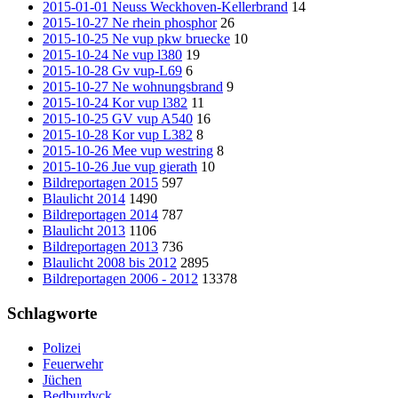
2015-01-01 Neuss Weckhoven-Kellerbrand
14
2015-10-27 Ne rhein phosphor
26
2015-10-25 Ne vup pkw bruecke
10
2015-10-24 Ne vup l380
19
2015-10-28 Gv vup-L69
6
2015-10-27 Ne wohnungsbrand
9
2015-10-24 Kor vup l382
11
2015-10-25 GV vup A540
16
2015-10-28 Kor vup L382
8
2015-10-26 Mee vup westring
8
2015-10-26 Jue vup gierath
10
Bildreportagen 2015
597
Blaulicht 2014
1490
Bildreportagen 2014
787
Blaulicht 2013
1106
Bildreportagen 2013
736
Blaulicht 2008 bis 2012
2895
Bildreportagen 2006 - 2012
13378
Schlagworte
Polizei
Feuerwehr
Jüchen
Bedburdyck