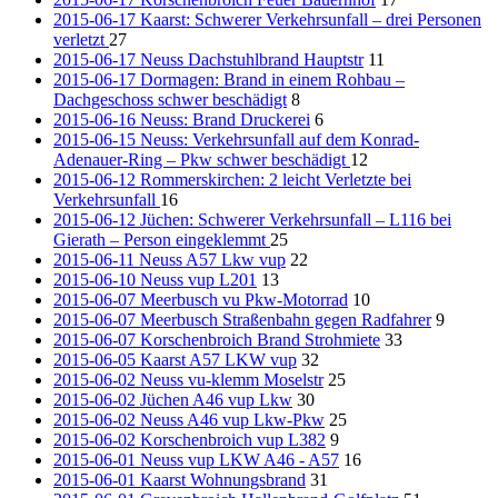
2015-06-17 Kaarst: Schwerer Verkehrsunfall – drei Personen
verletzt
27
2015-06-17 Neuss Dachstuhlbrand Hauptstr
11
2015-06-17 Dormagen: Brand in einem Rohbau –
Dachgeschoss schwer beschädigt
8
2015-06-16 Neuss: Brand Druckerei
6
2015-06-15 Neuss: Verkehrsunfall auf dem Konrad-
Adenauer-Ring – Pkw schwer beschädigt
12
2015-06-12 Rommerskirchen: 2 leicht Verletzte bei
Verkehrsunfall
16
2015-06-12 Jüchen: Schwerer Verkehrsunfall – L116 bei
Gierath – Person eingeklemmt
25
2015-06-11 Neuss A57 Lkw vup
22
2015-06-10 Neuss vup L201
13
2015-06-07 Meerbusch vu Pkw-Motorrad
10
2015-06-07 Meerbusch Straßenbahn gegen Radfahrer
9
2015-06-07 Korschenbroich Brand Strohmiete
33
2015-06-05 Kaarst A57 LKW vup
32
2015-06-02 Neuss vu-klemm Moselstr
25
2015-06-02 Jüchen A46 vup Lkw
30
2015-06-02 Neuss A46 vup Lkw-Pkw
25
2015-06-02 Korschenbroich vup L382
9
2015-06-01 Neuss vup LKW A46 - A57
16
2015-06-01 Kaarst Wohnungsbrand
31