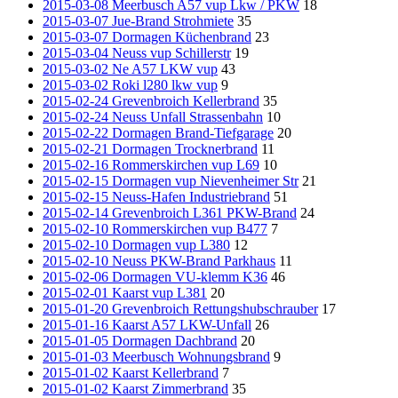
2015-03-08 Meerbusch A57 vup Lkw / PKW
18
2015-03-07 Jue-Brand Strohmiete
35
2015-03-07 Dormagen Küchenbrand
23
2015-03-04 Neuss vup Schillerstr
19
2015-03-02 Ne A57 LKW vup
43
2015-03-02 Roki l280 lkw vup
9
2015-02-24 Grevenbroich Kellerbrand
35
2015-02-24 Neuss Unfall Strassenbahn
10
2015-02-22 Dormagen Brand-Tiefgarage
20
2015-02-21 Dormagen Trocknerbrand
11
2015-02-16 Rommerskirchen vup L69
10
2015-02-15 Dormagen vup Nievenheimer Str
21
2015-02-15 Neuss-Hafen Industriebrand
51
2015-02-14 Grevenbroich L361 PKW-Brand
24
2015-02-10 Rommerskirchen vup B477
7
2015-02-10 Dormagen vup L380
12
2015-02-10 Neuss PKW-Brand Parkhaus
11
2015-02-06 Dormagen VU-klemm K36
46
2015-02-01 Kaarst vup L381
20
2015-01-20 Grevenbroich Rettungshubschrauber
17
2015-01-16 Kaarst A57 LKW-Unfall
26
2015-01-05 Dormagen Dachbrand
20
2015-01-03 Meerbusch Wohnungsbrand
9
2015-01-02 Kaarst Kellerbrand
7
2015-01-02 Kaarst Zimmerbrand
35