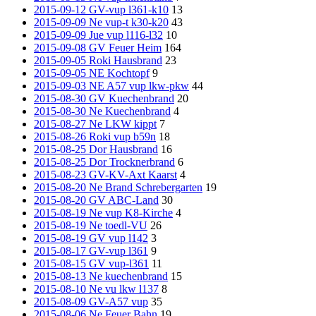
2015-09-12 GV-vup l361-k10
13
2015-09-09 Ne vup-t k30-k20
43
2015-09-09 Jue vup l116-l32
10
2015-09-08 GV Feuer Heim
164
2015-09-05 Roki Hausbrand
23
2015-09-05 NE Kochtopf
9
2015-09-03 NE A57 vup lkw-pkw
44
2015-08-30 GV Kuechenbrand
20
2015-08-30 Ne Kuechenbrand
4
2015-08-27 Ne LKW kippt
7
2015-08-26 Roki vup b59n
18
2015-08-25 Dor Hausbrand
16
2015-08-25 Dor Trocknerbrand
6
2015-08-23 GV-KV-Axt Kaarst
4
2015-08-20 Ne Brand Schrebergarten
19
2015-08-20 GV ABC-Land
30
2015-08-19 Ne vup K8-Kirche
4
2015-08-19 Ne toedl-VU
26
2015-08-19 GV vup l142
3
2015-08-17 GV-vup l361
9
2015-08-15 GV vup-l361
11
2015-08-13 Ne kuechenbrand
15
2015-08-10 Ne vu lkw l137
8
2015-08-09 GV-A57 vup
35
2015-08-06 Ne Feuer Bahn
19